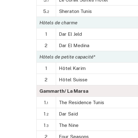
1
5.
Sheraton Tunis
2
Hôtels de charme
1
Dar El Jeld
2
Dar El Medina
Hôtels de petite capacité*
1
Hôtel Karim
2
Hôtel Suisse
Gammarth/ La Marsa
1.
The Residence Tunis
1
1
Dar Saïd
.2
1
The Nine
.3
2
Four Seasons