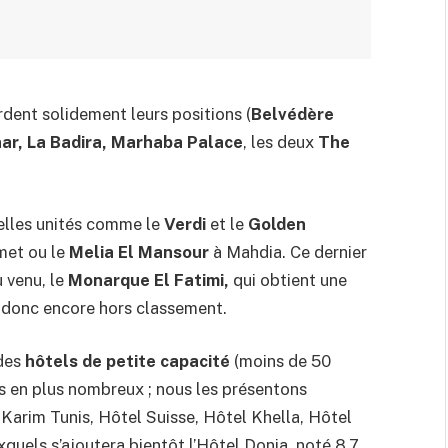
dent solidement leurs positions (
Belvédère
nar, La Badira, Marhaba Palace
, les deux
The
velles unités comme le
Verdi
et le
Golden
et ou le
Melia El Mansour
à Mahdia. Ce dernier
 venu, le
Monarque El Fatimi,
qui obtient une
, donc encore hors classement.
 des
hôtels de petite capacité
(moins de 50
s en plus nombreux ; nous les présentons
 Karim Tunis, Hôtel Suisse, Hôtel Khella, Hôtel
uels s’ajoutera bientôt l’Hôtel Donia, noté 8,7