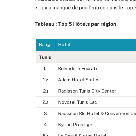
et qui a manqué de peu l’entrée dans le Top 
Tableau : Top 5 Hôtels par région
Rang
Hôtel
Tunis
1.
Belvédère Fourati
1
1.
Adam Hotel Suites
2
2.
Radisson Tunis City Center
1
2.
Novotel Tunis Lac
2
3
Radisson Blu Hotel & Convention C
4
Kyriad Prestige
5.
Le Corail Suites Hotel