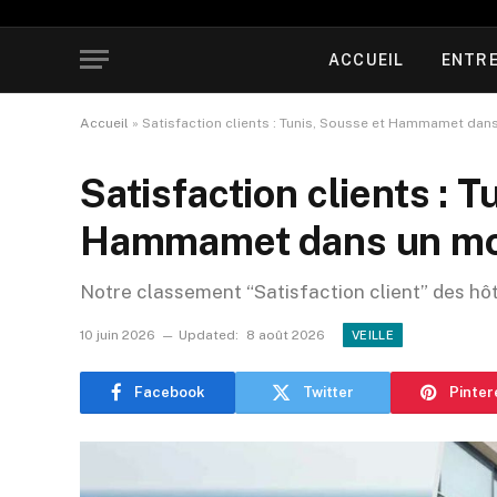
ACCUEIL
ENTRE
Accueil
»
Satisfaction clients : Tunis, Sousse et Hammamet dan
Satisfaction clients : T
Hammamet dans un mo
Notre classement “Satisfaction client” des hô
10 juin 2026
Updated:
8 août 2026
VEILLE
Facebook
Twitter
Pinter