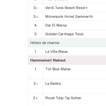
3.
Verdi Tunis Beach Resort
1
3.
Mövenpick Hotel Gammarth
2
4
Dar El Marsa
5
Golden Carthage Tunis
Hôtels de charme
1
La Villa Bleue
Hammamet/ Nabeul
1
TUI Blue Manar
2
La Badira
.1
2
Royal Tulip Taj Sultan
.2