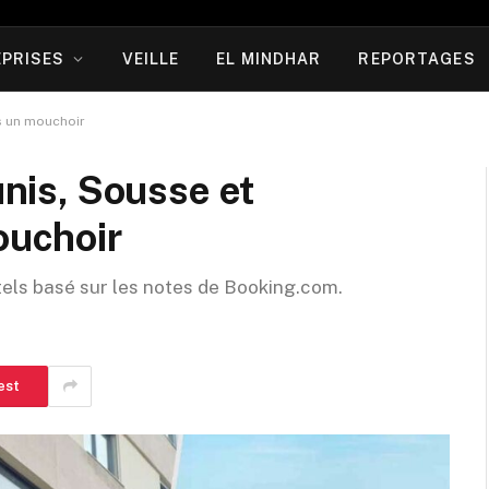
PRISES
VEILLE
EL MINDHAR
REPORTAGES
s un mouchoir
unis, Sousse et
uchoir
tels basé sur les notes de Booking.com.
est