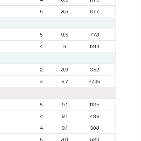
5
8,5
677
5
9,5
778
4
9
1314
2
8,9
352
3
8,7
2706
5
9,1
1135
4
9,1
498
4
9,1
308
5
8,9
530