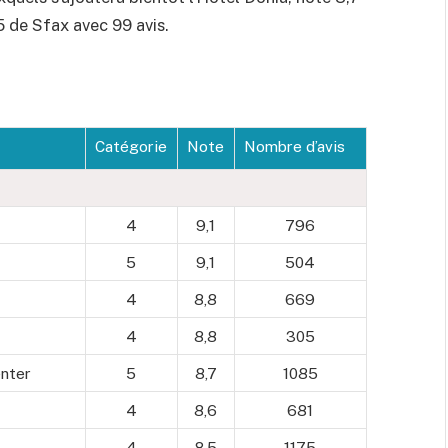
5 de Sfax avec 99 avis.
Catégorie
Note
Nombre d’avis
4
9,1
796
5
9,1
504
4
8,8
669
4
8,8
305
enter
5
8,7
1085
4
8,6
681
4
8,5
1175