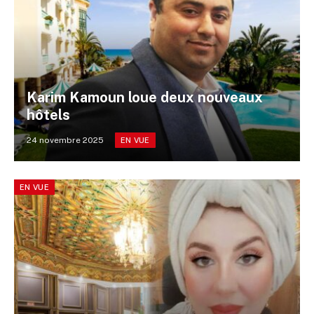
Karim Kamoun loue deux nouveaux
hôtels
24 novembre 2025
EN VUE
EN VUE