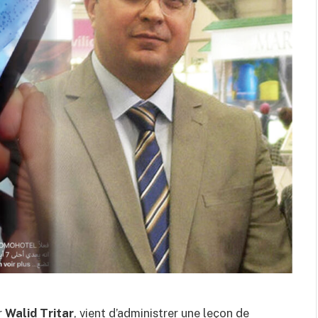
r
Walid Tritar
, vient d’administrer une leçon de