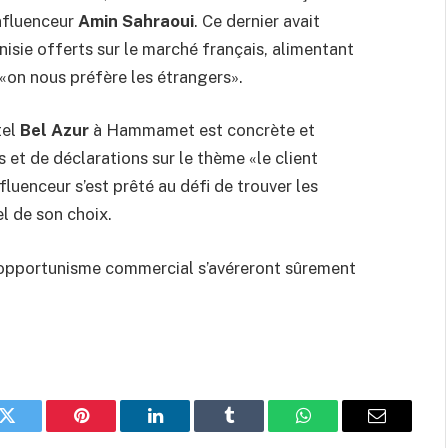
influenceur
Amin Sahraoui
. Ce dernier avait
nisie offerts sur le marché français, alimentant
«on nous préfère les étrangers».
tel
Bel Azur
à Hammamet est concrète et
s et de déclarations sur le thème «le client
fluenceur s’est prêté au défi de trouver les
 de son choix.
n opportunisme commercial s’avéreront sûrement
k
Twitter
Pinterest
LinkedIn
Tumblr
WhatsApp
Email