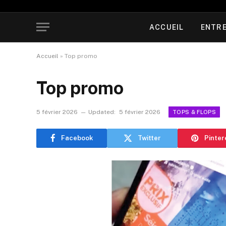
ACCUEIL
ENTRE
Accueil
»
Top promo
Top promo
5 février 2026
Updated:
5 février 2026
TOPS & FLOPS
Facebook
Twitter
Pinter