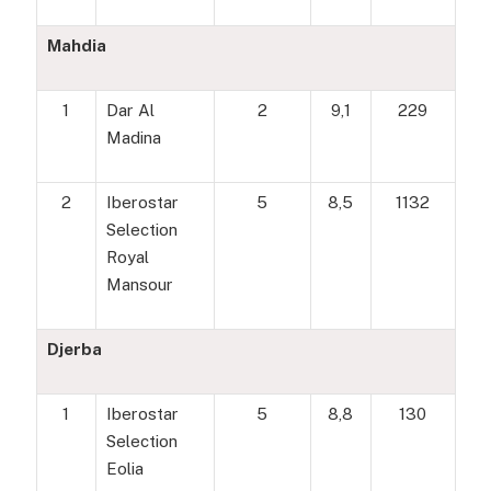
Mahdia
1
Dar Al
2
9,1
229
Madina
2
Iberostar
5
8,5
1132
Selection
Royal
Mansour
Djerba
1
Iberostar
5
8,8
130
Selection
Eolia