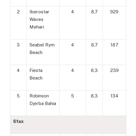
2
Iberostar
4
8,7
929
Waves
Mehari
3
Seabel Rym
4
8,7
187
Beach
4
Fiesta
4
8,3
239
Beach
5
Robinson
5
8,3
134
Djerba Bahia
Sfax