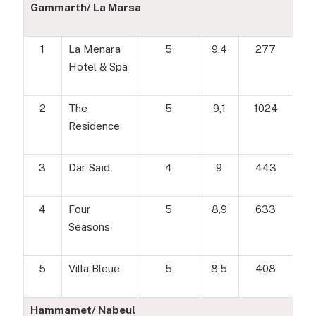
Gammarth/ La Marsa
1
La Menara
5
9,4
277
Hotel & Spa
2
The
5
9,1
1024
Residence
3
Dar Saïd
4
9
443
4
Four
5
8,9
633
Seasons
5
Villa Bleue
5
8,5
408
Hammamet/ Nabeul