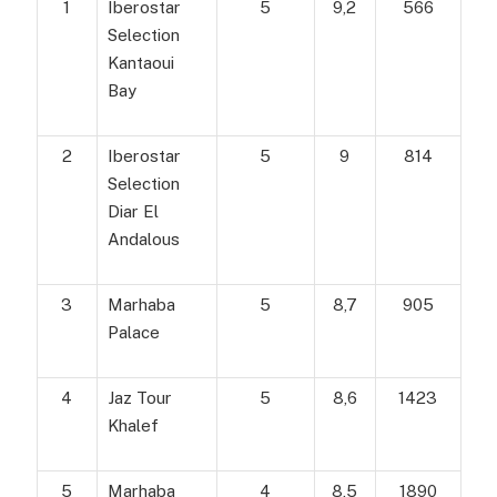
1
Iberostar
5
9,2
566
Selection
Kantaoui
Bay
2
Iberostar
5
9
814
Selection
Diar El
Andalous
3
Marhaba
5
8,7
905
Palace
4
Jaz Tour
5
8,6
1423
Khalef
5
Marhaba
4
8,5
1890