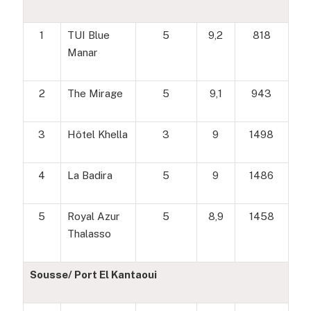
1
TUI Blue
5
9,2
818
Manar
2
The Mirage
5
9,1
943
3
Hôtel Khella
3
9
1498
4
La Badira
5
9
1486
5
Royal Azur
5
8,9
1458
Thalasso
Sousse/ Port El Kantaoui