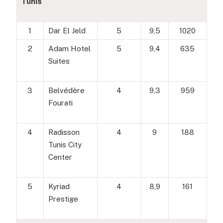
Tunis
1
Dar El Jeld
5
9,5
1020
2
Adam Hotel
5
9,4
635
Suites
3
Belvédère
4
9,3
959
Fourati
4
Radisson
4
9
188
Tunis City
Center
5
Kyriad
4
8,9
161
Prestige