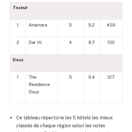
Tozeur
1
Anantara
5
9,2
459
2
Dar Hi
4
8,7
130
Douz
1
The
5
9,4
127
Residence
Douz
Ce tableau répertorie les 5 hôtels les mieux
classés de chaque région selon les notes