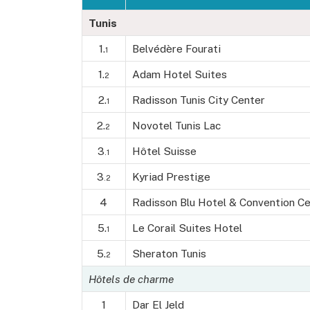
Tunis
1.
Belvédère Fourati
1
1.
Adam Hotel Suites
2
2.
Radisson Tunis City Center
1
2.
Novotel Tunis Lac
2
3
Hôtel Suisse
.1
3
Kyriad Prestige
.2
4
Radisson Blu Hotel & Convention C
5.
Le Corail Suites Hotel
1
5.
Sheraton Tunis
2
Hôtels de charme
1
Dar El Jeld