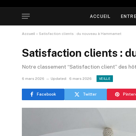
ACCUEIL
ENTRE
Accueil
»
Satisfaction clients : du nouveau à Hammamet
Satisfaction clients :
Notre classement “Satisfaction client” des hô
6 mars 2026
Updated:
6 mars 2026
VEILLE
Facebook
Twitter
Pinter