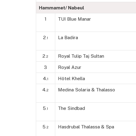
Hammamet/ Nabeul
1
TUI Blue Manar
2
La Badira
.1
2
Royal Tulip Taj Sultan
.2
3
Royal Azur
4.
Hôtel Khella
1
4.
Medina Solaria & Thalasso
2
5
The Sindbad
.1
5
Hasdrubal Thalassa & Spa
.2