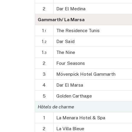
2
Dar El Medina
Gammarth/ La Marsa
1
The Residence Tunis
.1
1
Dar Saïd
.2
1
The Nine
.3
2
Four Seasons
3
Mövenpick Hotel Gammarth
4
Dar El Marsa
5
Golden Carthage
Hôtels de charme
1
La Menara Hotel & Spa
2
La Villa Bleue