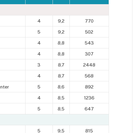
4
9,2
770
5
9,2
502
4
8,8
543
4
8,8
307
3
8,7
2448
4
8,7
568
enter
5
8,6
892
4
8,5
1236
5
8,5
647
5
9,5
815