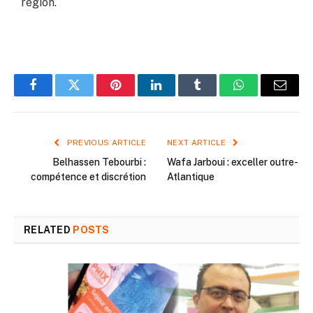
région.
Facebook
Twitter
Pinterest
LinkedIn
Tumblr
WhatsApp
Email
PREVIOUS ARTICLE
NEXT ARTICLE
Belhassen Tebourbi :
Wafa Jarboui : exceller outre-
compétence et discrétion
Atlantique
RELATED
POSTS