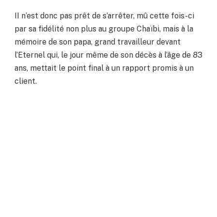
II n’est donc pas prêt de s’arrêter, mû cette fois-ci
par sa fidélité non plus au groupe Chaïbi, mais à la
mémoire de son papa, grand travailleur devant
l’Eternel qui, le jour même de son décès à l’âge de 83
ans, mettait le point final à un rapport promis à un
client.
Facebook
Twitter
Pinterest
LinkedIn
Tumblr
WhatsApp
Email
PREVIOUS ARTICLE
NEXT ARTICLE
Le secteur MICE : ses
Hassen Cherif : le tourisme
perspectives, ses acteurs et
saharien ne se limite pas à
ses freins
l’hiver