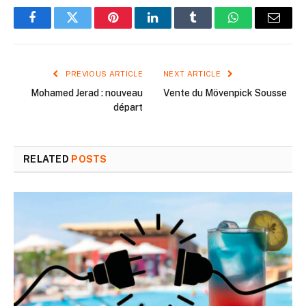
Facebook
Twitter
Pinterest
LinkedIn
Tumblr
WhatsApp
Email
PREVIOUS ARTICLE
NEXT ARTICLE
Mohamed Jerad : nouveau
Vente du Mövenpick Sousse
départ
RELATED
POSTS