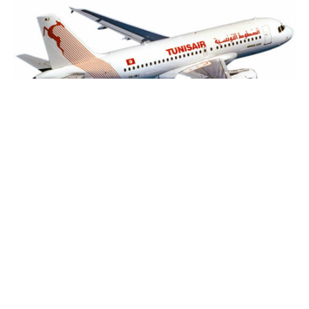
Tunisair, une turbulence qui dure
2 mai 2025