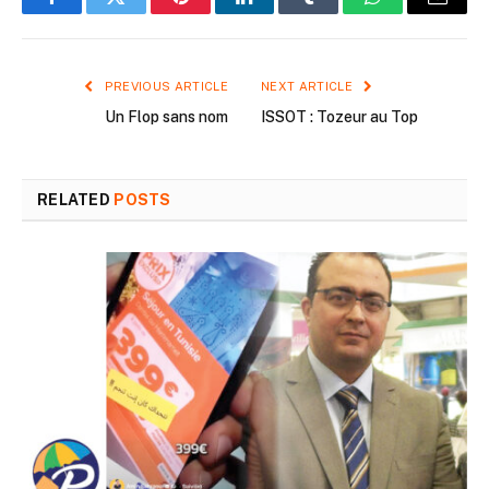
Facebook
Twitter
Pinterest
LinkedIn
Tumblr
WhatsApp
Email
PREVIOUS ARTICLE
NEXT ARTICLE
Un Flop sans nom
ISSOT : Tozeur au Top
RELATED
POSTS