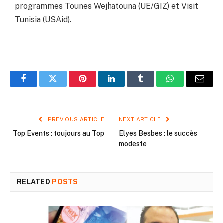
programmes Tounes Wejhatouna (UE/GIZ) et Visit
Tunisia (USAid).
Facebook
Twitter
Pinterest
LinkedIn
Tumblr
WhatsApp
Email
PREVIOUS ARTICLE
NEXT ARTICLE
Top Events : toujours au Top
Elyes Besbes : le succès
modeste
RELATED
POSTS