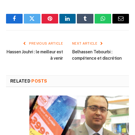
Facebook
Twitter
Pinterest
LinkedIn
Tumblr
WhatsApp
Email
PREVIOUS ARTICLE
NEXT ARTICLE
Hassen Jouhri : le meilleur est
Belhassen Tebourbi :
à venir
compétence et discrétion
RELATED
POSTS