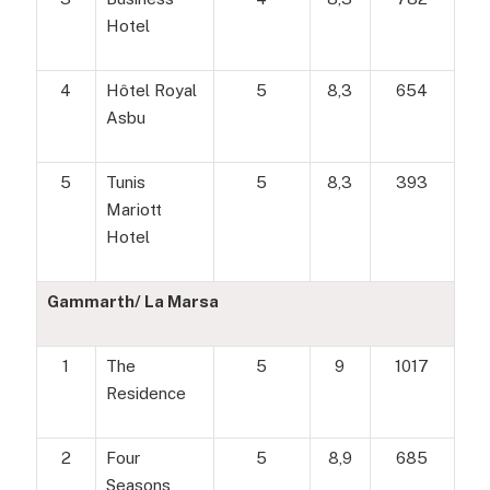
Hotel
4
Hôtel Royal
5
8,3
654
Asbu
5
Tunis
5
8,3
393
Mariott
Hotel
Gammarth/ La Marsa
1
The
5
9
1017
Residence
2
Four
5
8,9
685
Seasons