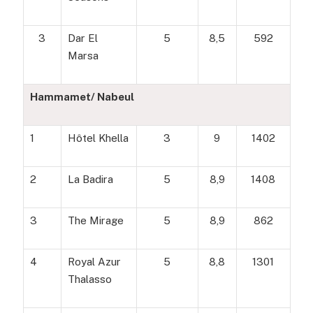
3
Dar El
5
8,5
592
Marsa
Hammamet/ Nabeul
1
Hôtel Khella
3
9
1402
2
La Badira
5
8,9
1408
3
The Mirage
5
8,9
862
4
Royal Azur
5
8,8
1301
Thalasso