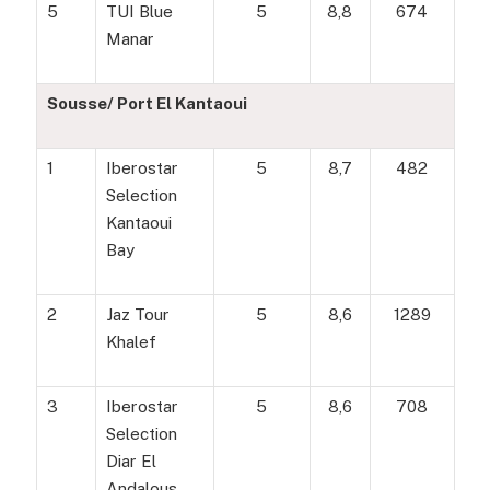
5
TUI Blue
5
8,8
674
Manar
Sousse/ Port El Kantaoui
1
Iberostar
5
8,7
482
Selection
Kantaoui
Bay
2
Jaz Tour
5
8,6
1289
Khalef
3
Iberostar
5
8,6
708
Selection
Diar El
Andalous