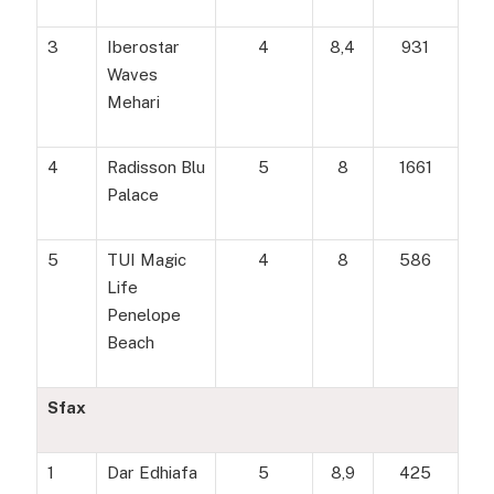
3
Iberostar
4
8,4
931
Waves
Mehari
4
Radisson Blu
5
8
1661
Palace
5
TUI Magic
4
8
586
Life
Penelope
Beach
Sfax
1
Dar Edhiafa
5
8,9
425