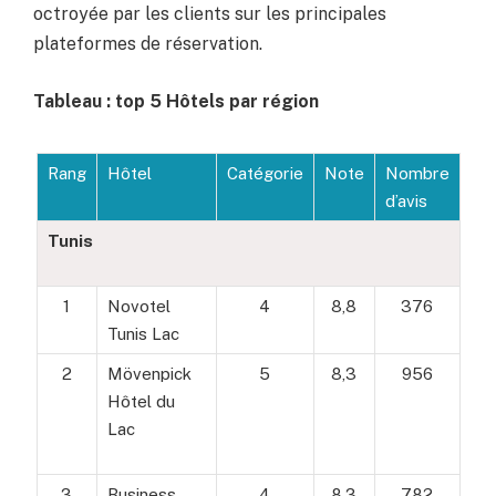
octroyée par les clients sur les principales
plateformes de réservation.
Tableau : top 5 Hôtels par région
Rang
Hôtel
Catégorie
Note
Nombre
d’avis
Tunis
1
Novotel
4
8,8
376
Tunis Lac
2
Mövenpick
5
8,3
956
Hôtel du
Lac
3
Business
4
8,3
782