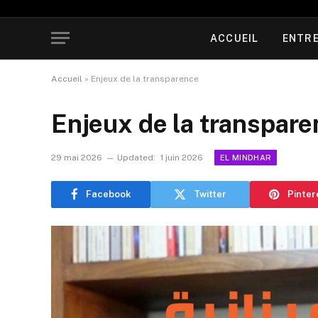
ACCUEIL
ENTRE
Accueil
»
Enjeux de la transparence
Enjeux de la transpar
29 mai 2026
Updated:
1 juin 2026
EL MINDHAR
Facebook
Twitter
Pinter