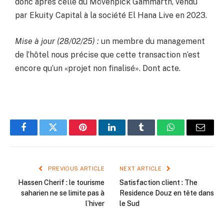
donc après celle du Mövenpick Gammarth, vendu
par Ekuity Capital à la société El Hana Live en 2023.
Mise à jour (28/02/25) :
un membre du management
de l’hôtel nous précise que cette transaction n’est
encore qu’un «projet non finalisé». Dont acte.
Facebook
Twitter
Pinterest
LinkedIn
Tumblr
WhatsApp
Email
PREVIOUS ARTICLE
NEXT ARTICLE
Hassen Cherif : le tourisme
Satisfaction client : The
saharien ne se limite pas à
Residence Douz en tête dans
l’hiver
le Sud