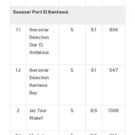
Sousse/ Port El Kantaoui
1.
Iberostar
5
9,1
806
1
Selection
Diar El
Andalous
1.
Iberostar
5
9,1
547
2
Selection
Kantaoui
Bay
2
Jaz Tour
5
8,6
1398
Khalef