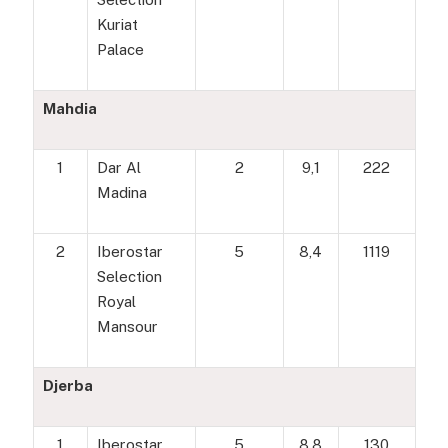
Kuriat
Palace
Mahdia
1
Dar Al
2
9,1
222
Madina
2
Iberostar
5
8,4
1119
Selection
Royal
Mansour
Djerba
1
Iberostar
5
8,8
130