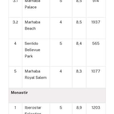
3.
Marhaba
5
8,5
914
1
Palace
3.
Marhaba
4
8,5
1937
2
Beach
4
Sentido
5
8,4
565
Bellevue
Park
5
Marhaba
4
8,3
1077
Royal Salem
Monastir
1
Iberostar
5
8,9
1203
Selection