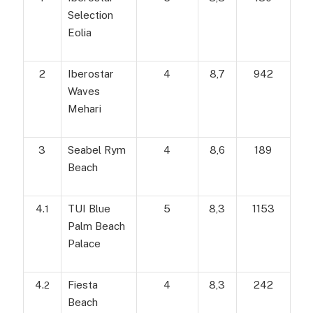
Selection
Eolia
2
Iberostar
4
8,7
942
Waves
Mehari
3
Seabel Rym
4
8,6
189
Beach
4.
TUI Blue
5
8,3
1153
1
Palm Beach
Palace
4.
Fiesta
4
8,3
242
2
Beach