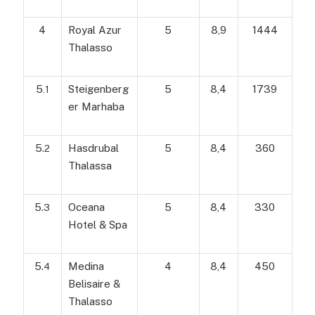
4
Royal Azur
5
8,9
1444
Thalasso
5
Steigenberg
5
8,4
1739
.1
er Marhaba
5.
Hasdrubal
5
8,4
360
2
Thalassa
5.
Oceana
5
8,4
330
3
Hotel & Spa
5.
Medina
4
8,4
450
4
Belisaire &
Thalasso