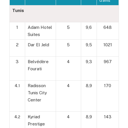
d’avis
Tunis
1
Adam Hotel
5
9,6
648
Suites
2
Dar El Jeld
5
9,5
1021
3
Belvédère
4
9,3
967
Fourati
4.
Radisson
4
8,9
170
1
Tunis City
Center
4.
Kyriad
4
8,9
143
2
Prestige