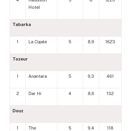
Hotel
Tabarka
1
La Cigale
5
8,9
1623
Tozeur
1
Anantara
5
9,3
461
2
Dar Hi
4
8,6
132
Douz
1
The
5
9,4
118