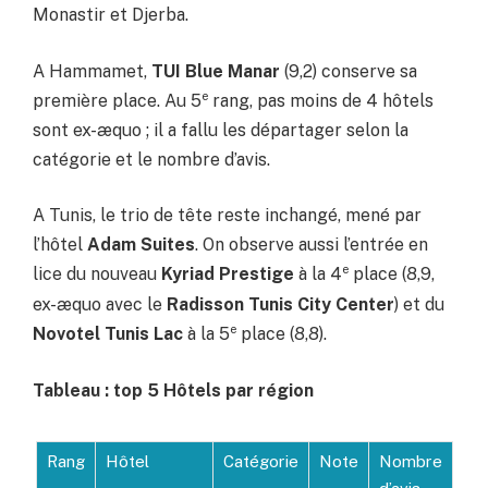
Monastir et Djerba.
A Hammamet,
TUI Blue Manar
(9,2) conserve sa
e
première place. Au 5
rang, pas moins de 4 hôtels
sont ex-æquo ; il a fallu les départager selon la
catégorie et le nombre d’avis.
A Tunis, le trio de tête reste inchangé, mené par
l’hôtel
Adam Suites
. On observe aussi l’entrée en
e
lice du nouveau
Kyriad Prestige
à la 4
place (8,9,
ex-æquo avec le
Radisson Tunis City Center
) et du
e
Novotel Tunis Lac
à la 5
place (8,8).
Tableau : top 5 Hôtels par région
Rang
Hôtel
Catégorie
Note
Nombre