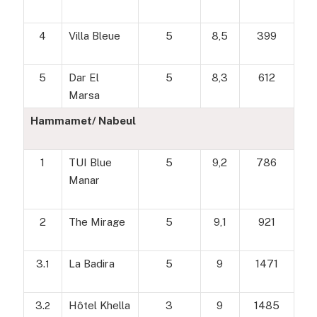
4
Villa Bleue
5
8,5
399
5
Dar El
5
8,3
612
Marsa
Hammamet/ Nabeul
1
TUI Blue
5
9,2
786
Manar
2
The Mirage
5
9,1
921
3.
La Badira
5
9
1471
1
3.
Hôtel Khella
3
9
1485
2