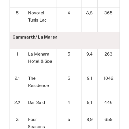
5
Novotel
4
8,8
365
Tunis Lac
Gammarth/ La Marsa
1
La Menara
5
9,4
263
Hotel & Spa
2.
The
5
9,1
1042
1
Residence
2.
Dar Saïd
4
9,1
446
2
3
Four
5
8,9
659
Seasons