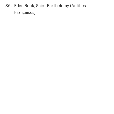
Eden Rock, Saint Barthelemy (Antilles
Françaises)
Aman New York, New York (USA)
Royal Mansour, Marrakech (Maroc)
Amangalla, Galle (Sri Lanka)
Le Bristol, Paris (France)
Gleneagles, Auchterarder (Écosse)
Castello di Reschio, Lisciano Niccone (Italie)
Suján Jawai, Rajasthan (Inde)
Singita – Kruger National Park, Kruger National
Park (Afrique du Sud)
Six Senses Zighy Bay, Zighy (Oman)
The Connaught, Londres (Royaume-Uni)