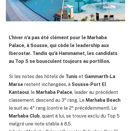
L’hiver n’a pas été clément pour le Marhaba
Palace, à Sousse, qui cède le leadership aux
Iberostar. Tandis qu’à Hammamet, les candidats
au Top 5 se bousculent toujours au portillon.
Si les notes des hôtels de
Tunis
et
Gammarth-La
Marsa
restent inchangées, à
Sousse-Port El
Kantaoui
, le
Marhaba Palace
, leader au précédent
e
classement, descend au 3
rang. Le
Marhaba Beach
e
e
le suit au 4
rang (contre le 2
précédemment). Le
Marhaba Club
, quant à lui, se trouve exclu du Top 5
malgré une note stable à 8,5.