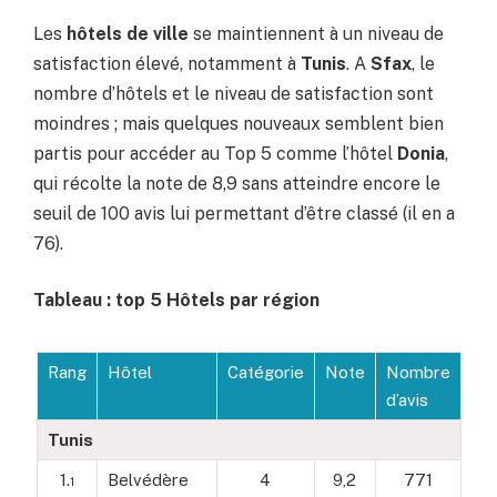
Les
hôtels de ville
se maintiennent à un niveau de
satisfaction élevé, notamment à
Tunis
. A
Sfax
, le
nombre d’hôtels et le niveau de satisfaction sont
moindres ; mais quelques nouveaux semblent bien
partis pour accéder au Top 5 comme l’hôtel
Donia
,
qui récolte la note de 8,9 sans atteindre encore le
seuil de 100 avis lui permettant d’être classé (il en a
76).
Tableau : top 5 Hôtels par région
Rang
Hôtel
Catégorie
Note
Nombre
d’avis
Tunis
1.
Belvédère
4
9,2
771
1