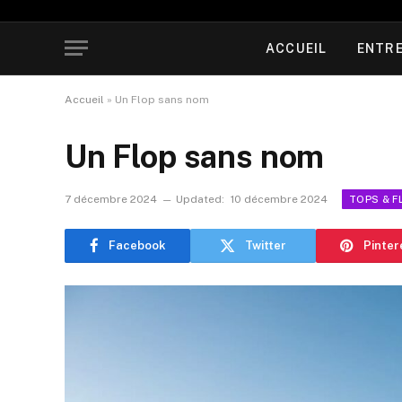
ACCUEIL
ENTRE
Accueil
»
Un Flop sans nom
Un Flop sans nom
7 décembre 2024
Updated:
10 décembre 2024
TOPS & F
Facebook
Twitter
Pinter