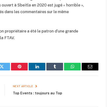
s ouvert à Sbeïtla en 2020 est jugé « horrible »,
ités dans les commentaires sur le même
n propriétaire a été le patron d’une grande
la FTAV.
k
Twitter
Pinterest
LinkedIn
Tumblr
WhatsApp
Email
NEXT ARTICLE
Top Events : toujours au Top